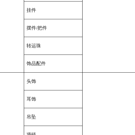
挂件
摆件/把件
转运珠
饰品配件
头饰
耳饰
吊坠
项链