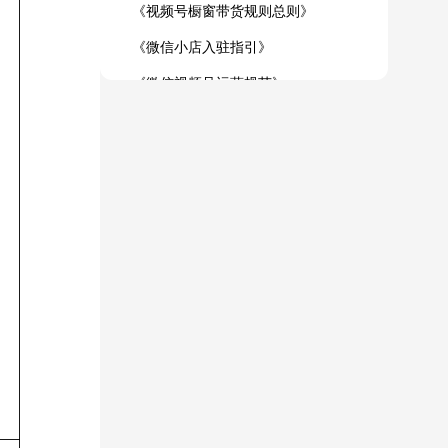
《视频号橱窗带货规则总则》
五、【营销推广规范】
2025年01月05日版本
《微信小店入驻指引》
5.1 如何成为商家、带货者
2024年11月07日版本
《微信视频号运营规范》
5.2 营销信息发布与行为要求
2024年09月24日版本
《微信小店「一级类目 - 珠宝首饰」定向准入和清退标准》
六、【服务保障要求】
2024年08月28日版本
《微信小店商品质检功能服务协议》
6.1 七天无理由服务要求
《关于「珠宝玉石商品提交微信小店质检服务中心质检」公告》
6.2 运费险
《微信小店「开店」流程指引》
6.3 假一赔三服务要求
《微信小店「注销」流程指引》
6.4 发货要求
《微信小店保证金条款》
6.5 售后要求
《视频号橱窗保证金条款》
6.6 争议处理规范
《小店类目保证金额度》
6.7 客户服务管理规则
《微信小店保证金条款》
七、【违规处理】
《微信小店保证金管理规则》
7.1 违规处理评估