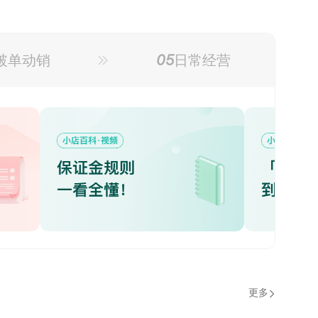
05
破单动销
日常经营
更多