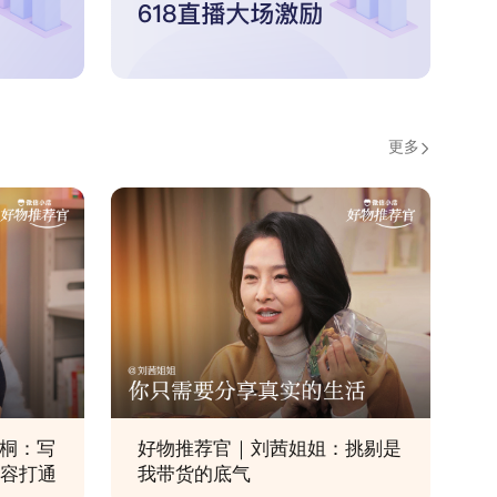
更多
桐：写
好物推荐官｜刘茜姐姐：挑剔是
内容打通
我带货的底气