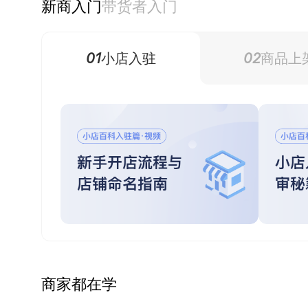
新商入门
带货者入门
3
01
02
小店入驻
商品上
商家都在学