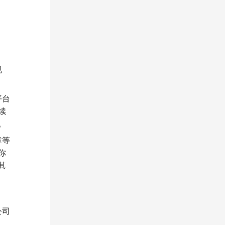
规
平台
续
。
章等
你
其
公司