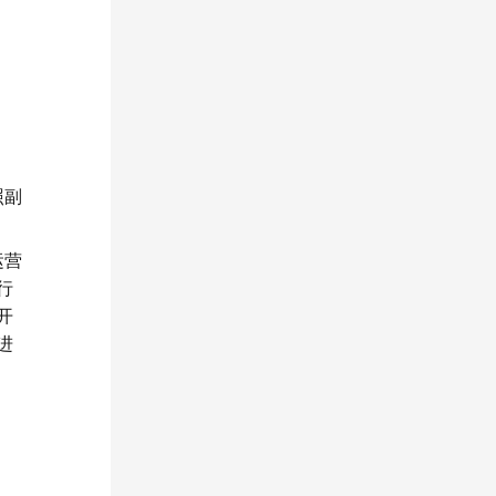
照副
运营
行
开
进