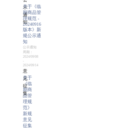
关于《临
示
期商品管
通
理规范 -
知
20240916
版本》新
规公示通
知
公示通知
周期：
2024/09/08
-
2024/09/14
意
关于
见
《临
征
期商
集
品管
理规
范》
新规
意见
征集