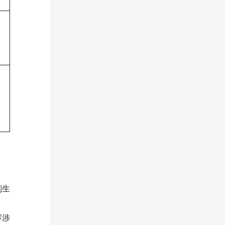
则生
容涉