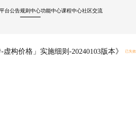
平台公告
规则中心
功能中心
课程中心
社区交流
构价格」实施细则-20240103版本》
已失效