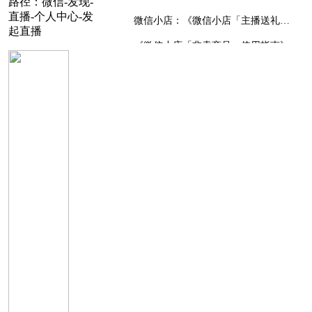
路径：微信-发现-
直播-个人中心-发
2.6 数据看板
微信小店：《微信小店「主播送礼」商家为主播发放礼物使用指南》
起直播
Q2.6.1 在哪查看直播的数据？
《微信小店「非卖商品」使用指南》
三、 常见违规处罚
《视频号直播加热使用手册》
Q3.1：直播过程中提示「直播安全提醒」类信用分处罚如何申诉？
《微信视频号主播成长卡使用说明》
Q3.2：遇到了「视频号电商治理」的处罚如何查看和申诉？
《视频号直播数据大屏白皮书》
Q3.3：有没有官方的「电商带货治理」规则解读？有没有违规示例/案例？