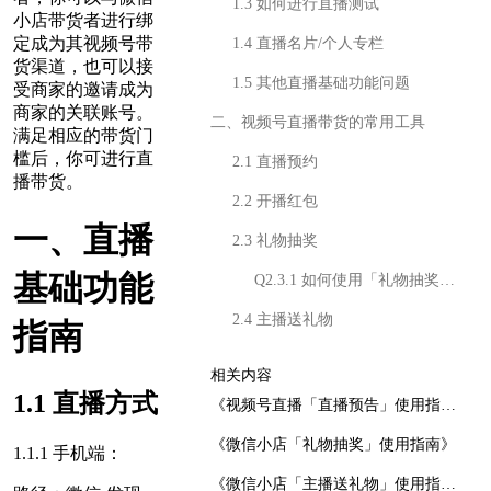
1.3 如何进行直播测试
小店带货者进行绑
定成为其视频号带
1.4 直播名片/个人专栏
货渠道，也可以接
1.5 其他直播基础功能问题
受商家的邀请成为
商家的关联账号。
二、视频号直播带货的常用工具
满足相应的带货门
槛后，你可进行直
2.1 直播预约
播带货。
2.2 开播红包
一、直播
2.3 礼物抽奖
基础功能
Q2.3.1 如何使用「礼物抽奖」？
2.4 主播送礼物
指南
Q2.4.1 如何使用「主播送礼物」
相关内容
1.1 直播方式
2.5 投流工具
《视频号直播「直播预告」使用指南》
Q2.5.1 如何使用投流工具？
《微信小店「礼物抽奖」使用指南》
1.1.1 手机端：
Q2.5.2 加热直播间时提醒「当前主播可能存在违规行为，暂时不能被加热」，该如何解决？
《微信小店「主播送礼物」使用指南》