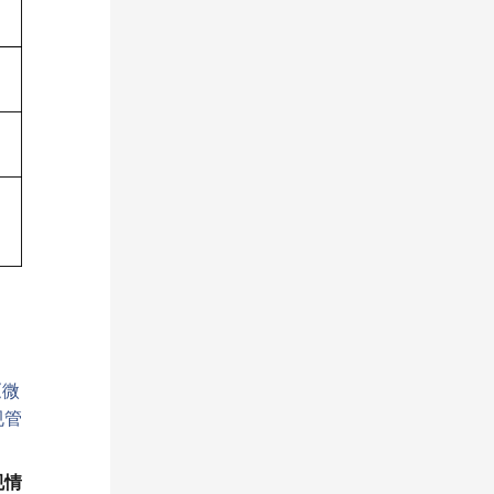
《微
规管
规情