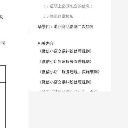
3.2 证明上必须包含的信息：
助
3.3 物流红章模板
场景四：退回商品影响二次销售
4.1 需要的凭证：用户已签收的快递证明
公司
相关内容
4.2 证明上必须包含的信息：
《微信小店交易纠纷处理规则》
4.3 物流红章模板
《微信小店售后服务管理规则》
相关规则/指引
《微信小店「服务违规」实施细则》
《微信小店交易纠纷处理规则》
《关于「消极处理售后行为」专项治理公告》
《微信小店「售后协商」使用指南》
《微信小店店铺评分&视频号带货评分实施规则》