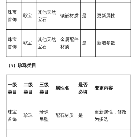
珠宝
其他天然
彩宝
镶嵌材质
是
更新属性
首饰
宝石
珠宝
其他天然
金属配件
彩宝
是
新增参数
首饰
宝石
材质
（5）珍珠类目
一级
二级
三级
是否
属性名
变更内容
类目
类目
类目
必填
珠宝
珍珠
更新属性，修改
珍珠
配石材质
是
首饰
吊坠
为多选