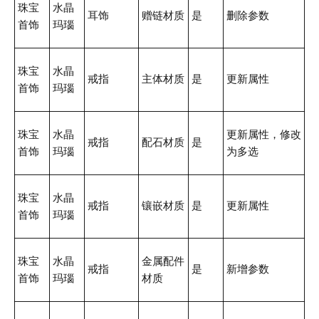
珠宝
水晶
耳饰
赠链材质
是
删除参数
首饰
玛瑙
珠宝
水晶
戒指
主体材质
是
更新属性
首饰
玛瑙
珠宝
水晶
更新属性，修改
戒指
配石材质
是
首饰
玛瑙
为多选
珠宝
水晶
戒指
镶嵌材质
是
更新属性
首饰
玛瑙
珠宝
水晶
金属配件
戒指
是
新增参数
首饰
玛瑙
材质