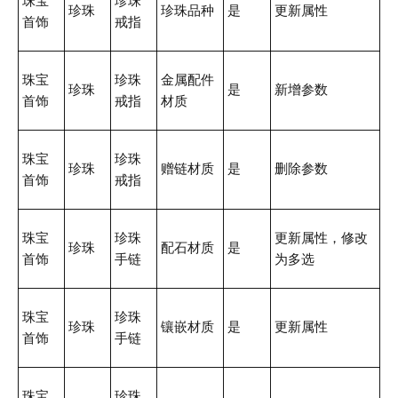
珠宝
珍珠
珍珠
珍珠品种
是
更新属性
首饰
戒指
珠宝
珍珠
金属配件
珍珠
是
新增参数
首饰
戒指
材质
珠宝
珍珠
珍珠
赠链材质
是
删除参数
首饰
戒指
珠宝
珍珠
更新属性，修改
珍珠
配石材质
是
首饰
手链
为多选
珠宝
珍珠
珍珠
镶嵌材质
是
更新属性
首饰
手链
珠宝
珍珠