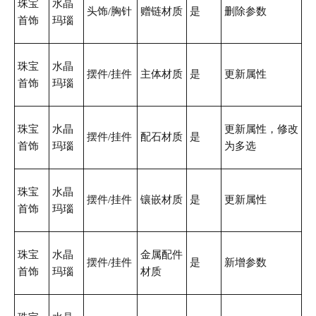
珠宝
水晶
头饰/胸针
赠链材质
是
删除参数
首饰
玛瑙
珠宝
水晶
摆件/挂件
主体材质
是
更新属性
首饰
玛瑙
珠宝
水晶
更新属性，修改
摆件/挂件
配石材质
是
首饰
玛瑙
为多选
珠宝
水晶
摆件/挂件
镶嵌材质
是
更新属性
首饰
玛瑙
珠宝
水晶
金属配件
摆件/挂件
是
新增参数
首饰
玛瑙
材质