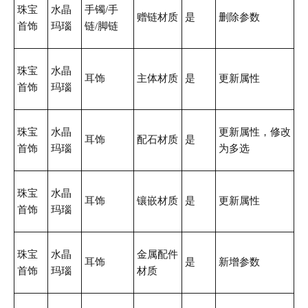
珠宝
水晶
手镯/手
赠链材质
是
删除参数
首饰
玛瑙
链/脚链
珠宝
水晶
耳饰
主体材质
是
更新属性
首饰
玛瑙
珠宝
水晶
更新属性，修改
耳饰
配石材质
是
首饰
玛瑙
为多选
珠宝
水晶
耳饰
镶嵌材质
是
更新属性
首饰
玛瑙
珠宝
水晶
金属配件
耳饰
是
新增参数
首饰
玛瑙
材质