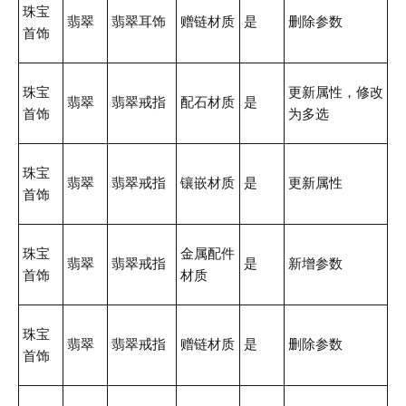
珠宝
翡翠
翡翠耳饰
赠链材质
是
删除参数
首饰
珠宝
更新属性，修改
翡翠
翡翠戒指
配石材质
是
首饰
为多选
珠宝
翡翠
翡翠戒指
镶嵌材质
是
更新属性
首饰
珠宝
金属配件
翡翠
翡翠戒指
是
新增参数
首饰
材质
珠宝
翡翠
翡翠戒指
赠链材质
是
删除参数
首饰