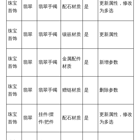
珠宝
更新属性，修改
翡翠
翡翠手镯
配石材质
是
首饰
为多选
珠宝
翡翠
翡翠手镯
镶嵌材质
是
更新属性
首饰
珠宝
金属配件
翡翠
翡翠手镯
是
新增参数
首饰
材质
珠宝
翡翠
翡翠手镯
赠链材质
是
删除参数
首饰
珠宝
挂件/摆
更新属性，修改
翡翠
配石材质
是
首饰
件/把件
为多选