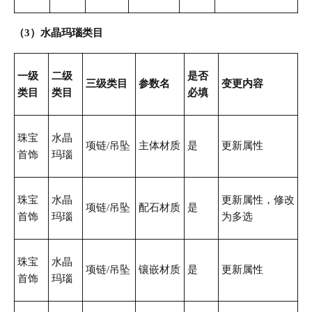
（3）水晶玛瑙类目
一级
二级
是否
三级类目
参数名
变更内容
类目
类目
必填
珠宝
水晶
项链/吊坠
主体材质
是
更新属性
首饰
玛瑙
珠宝
水晶
更新属性，修改
项链/吊坠
配石材质
是
首饰
玛瑙
为多选
珠宝
水晶
项链/吊坠
镶嵌材质
是
更新属性
首饰
玛瑙