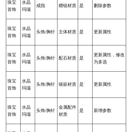
珠宝
水晶
戒指
赠链材质
是
删除参数
首饰
玛瑙
珠宝
水晶
头饰/胸针
主体材质
是
更新属性
首饰
玛瑙
珠宝
水晶
更新属性，修改
头饰/胸针
配石材质
是
首饰
玛瑙
为多选
珠宝
水晶
头饰/胸针
镶嵌材质
是
更新属性
首饰
玛瑙
珠宝
水晶
金属配件
头饰/胸针
是
新增参数
首饰
玛瑙
材质