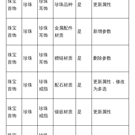
珠宝
珍珠
珍珠
珍珠品种
是
更新属性
首饰
耳饰
珠宝
珍珠
金属配件
珍珠
是
新增参数
首饰
耳饰
材质
珠宝
珍珠
珍珠
赠链材质
是
删除参数
首饰
耳饰
珠宝
珍珠
更新属性，修改
珍珠
配石材质
是
首饰
戒指
为多选
珠宝
珍珠
珍珠
镶嵌材质
是
更新属性
首饰
戒指