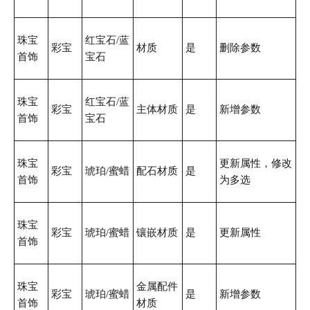
珠宝
红宝石/蓝
彩宝
材质
是
删除参数
首饰
宝石
珠宝
红宝石/蓝
彩宝
主体材质
是
新增参数
首饰
宝石
珠宝
更新属性，修改
彩宝
琥珀/蜜蜡
配石材质
是
首饰
为多选
珠宝
彩宝
琥珀/蜜蜡
镶嵌材质
是
更新属性
首饰
珠宝
金属配件
彩宝
琥珀/蜜蜡
是
新增参数
首饰
材质