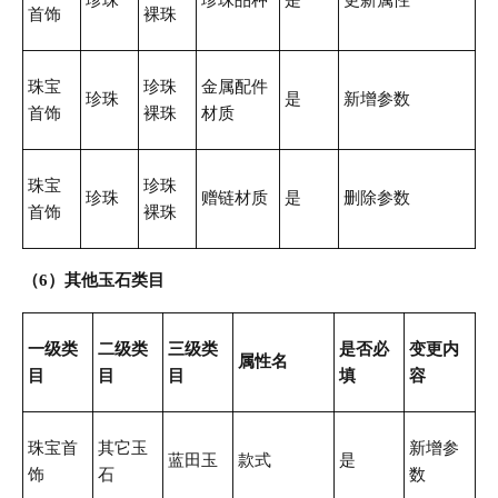
首饰
裸珠
珠宝
珍珠
金属配件
珍珠
是
新增参数
首饰
裸珠
材质
珠宝
珍珠
珍珠
赠链材质
是
删除参数
首饰
裸珠
（6）其他玉石类目
一级类
二级类
三级类
是否必
变更内
属性名
目
目
目
填
容
珠宝首
其它玉
新增参
蓝田玉
款式
是
饰
石
数