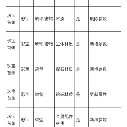
珠宝
彩宝
琥珀/蜜蜡
材质
是
删除参数
首饰
珠宝
彩宝
琥珀/蜜蜡
主体材质
是
新增参数
首饰
珠宝
彩宝
碧玺
配石材质
是
新增参数
首饰
珠宝
彩宝
碧玺
镶嵌材质
是
更新属性
首饰
珠宝
金属配件
彩宝
碧玺
是
新增参数
首饰
材质