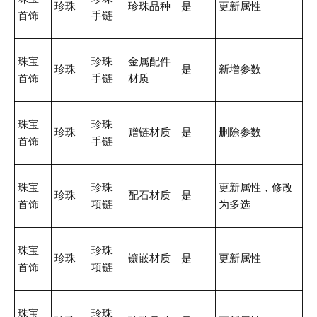
珍珠
珍珠品种
是
更新属性
首饰
手链
珠宝
珍珠
金属配件
珍珠
是
新增参数
首饰
手链
材质
珠宝
珍珠
珍珠
赠链材质
是
删除参数
首饰
手链
珠宝
珍珠
更新属性，修改
珍珠
配石材质
是
首饰
项链
为多选
珠宝
珍珠
珍珠
镶嵌材质
是
更新属性
首饰
项链
珠宝
珍珠