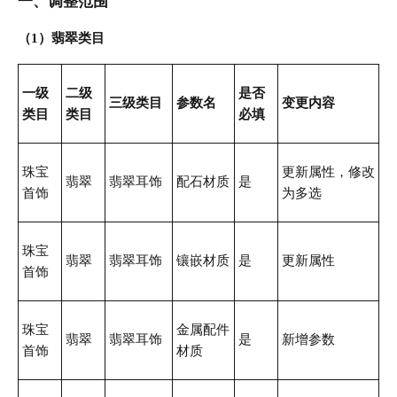
一、调整范围
（1）翡翠类目
一级
二级
是否
三级类目
参数名
变更内容
类目
类目
必填
珠宝
更新属性，修改
翡翠
翡翠耳饰
配石材质
是
首饰
为多选
珠宝
翡翠
翡翠耳饰
镶嵌材质
是
更新属性
首饰
珠宝
金属配件
翡翠
翡翠耳饰
是
新增参数
首饰
材质