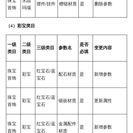
珠宝
水晶
摆件/挂件
赠链材质
是
删除参数
首饰
玛瑙
（4）彩宝类目
一级
二级
是否
三级类目
参数名
变更内容
类目
类目
必填
珠宝
红宝石/蓝
彩宝
配石材质
是
新增参数
首饰
宝石
珠宝
红宝石/蓝
彩宝
镶嵌材质
是
更新属性
首饰
宝石
珠宝
红宝石/蓝
金属配件
彩宝
是
新增参数
首饰
宝石
材质