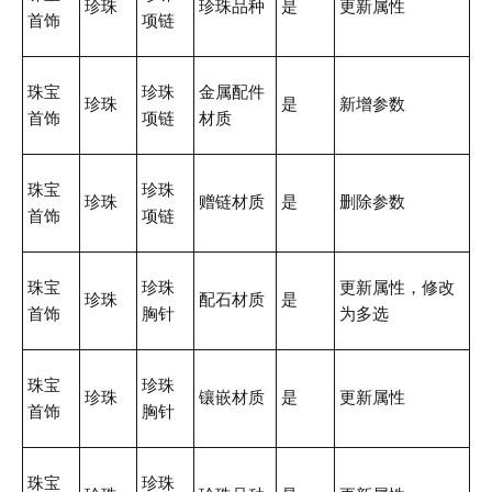
珍珠
珍珠品种
是
更新属性
首饰
项链
珠宝
珍珠
金属配件
珍珠
是
新增参数
首饰
项链
材质
珠宝
珍珠
珍珠
赠链材质
是
删除参数
首饰
项链
珠宝
珍珠
更新属性，修改
珍珠
配石材质
是
首饰
胸针
为多选
珠宝
珍珠
珍珠
镶嵌材质
是
更新属性
首饰
胸针
珠宝
珍珠