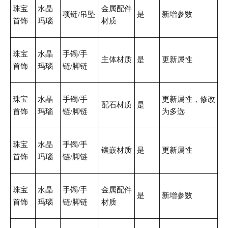
珠宝
水晶
金属配件
项链/吊坠
是
新增参数
首饰
玛瑙
材质
珠宝
水晶
手镯/手
主体材质
是
更新属性
首饰
玛瑙
链/脚链
珠宝
水晶
手镯/手
更新属性，修改
配石材质
是
首饰
玛瑙
链/脚链
为多选
珠宝
水晶
手镯/手
镶嵌材质
是
更新属性
首饰
玛瑙
链/脚链
珠宝
水晶
手镯/手
金属配件
是
新增参数
首饰
玛瑙
链/脚链
材质