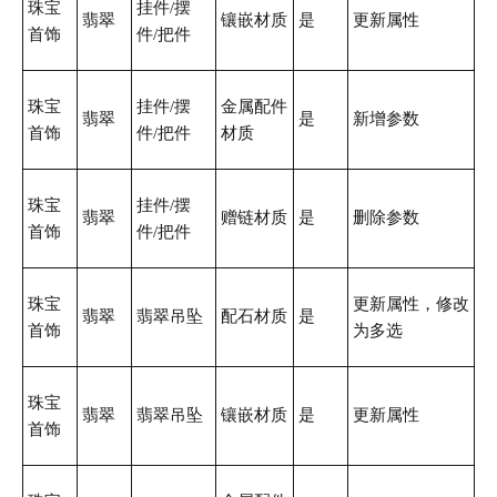
珠宝
挂件/摆
翡翠
镶嵌材质
是
更新属性
首饰
件/把件
珠宝
挂件/摆
金属配件
翡翠
是
新增参数
首饰
件/把件
材质
珠宝
挂件/摆
翡翠
赠链材质
是
删除参数
首饰
件/把件
珠宝
更新属性，修改
翡翠
翡翠吊坠
配石材质
是
首饰
为多选
珠宝
翡翠
翡翠吊坠
镶嵌材质
是
更新属性
首饰