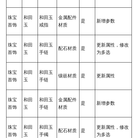
珠宝
和田
和田玉
金属配件
是
新增参数
首饰
玉
戒指
材质
珠宝
和田
和田玉
更新属性，修改
配石材质
是
首饰
玉
手链
为多选
珠宝
和田
和田玉
镶嵌材质
是
更新属性
首饰
玉
手链
珠宝
和田
和田玉
金属配件
是
新增参数
首饰
玉
手链
材质
珠宝
和田
和田玉
更新属性，修改
配石材质
是
首饰
玉
手镯
为多选