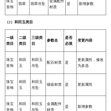
珠宝
金属配件
翡翠
翡翠吊坠
是
新增参数
首饰
材质
（2）和田玉类目
一级
二级
三级类
是否
参数名
变更内容
类目
类目
目
必填
珠宝
和田
和田玉
更新属性，修改
配石材质
是
首饰
玉
吊坠
为多选
珠宝
和田
和田玉
镶嵌材质
是
更新属性
首饰
玉
吊坠
珠宝
和田
和田玉
金属配件
是
新增参数
首饰
玉
吊坠
材质