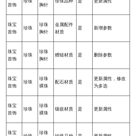
珍珠
珍珠品种
是
更新属性
首饰
胸针
珠宝
珍珠
金属配件
珍珠
是
新增参数
首饰
胸针
材质
珠宝
珍珠
珍珠
赠链材质
是
删除参数
首饰
胸针
珠宝
珍珠
更新属性，修改
珍珠
配石材质
是
首饰
裸珠
为多选
珠宝
珍珠
珍珠
镶嵌材质
是
更新属性
首饰
裸珠
珠宝
珍珠
珍珠
珍珠品种
是
更新属性