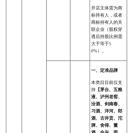
开店主体需为商
标持有人，或者
商标持有人的关
联企业（股权穿
透后持股比例需
大于等于5
0%）。
一、定准品牌
本类目目前仅支
持
【茅台、五粮
液、泸州老窖、
汾酒、剑南春、
习酒、洋河、郎
酒、古井贡、沱
牌、舍得、董
酒、全兴、西