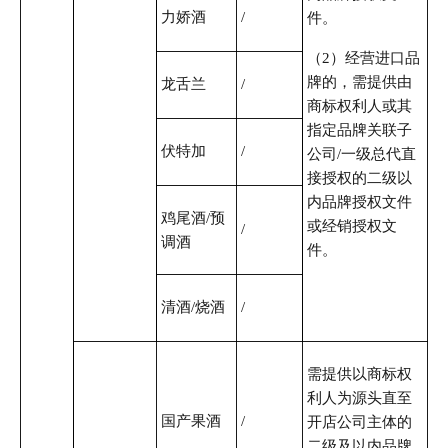
力娇酒
/
件。
（2）经营进口品
牌的，需提供由
龙舌兰
/
商标权利人或其
指定品牌关联子
伏特加
/
公司/一级总代直
接授权的二级以
内品牌授权文件
鸡尾酒/预
或经销授权文
/
调酒
件。
清酒/烧酒
/
需提供以商标权
利人为源头直至
国产果酒
/
开店公司主体的
二级及以内品牌