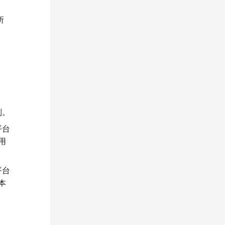
所
则。
平台
用
平台
本