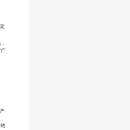
特定
名，
“广
大产
布绝