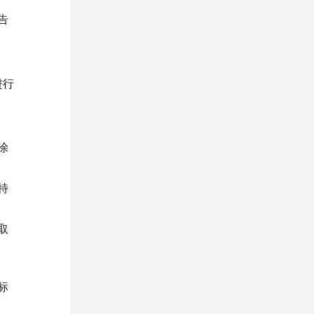
告
。
进行
涂
特
取
标