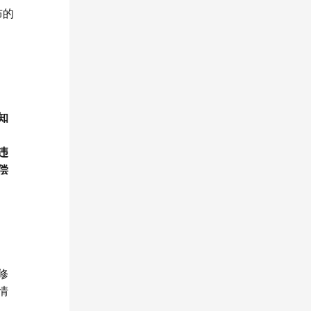
布的
知
违
偿
修
情