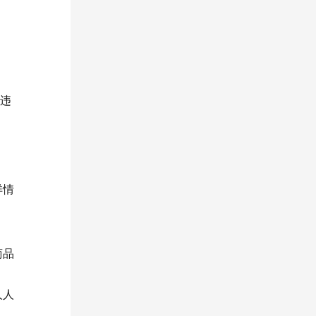
违
详情
商品
人人