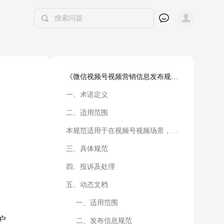
《微信视频号视频营销信息发布规范》
一、术语定义
二、适用范围
本规范适用于在视频号视频场景，视频号用户利用本功能发布营销信息，包括但不限于视频号头像、昵称、简介、视频内容、评论、背景音乐、添加的描述（含话题）、参与或发起的活动、添加的链接、私信等。
三、具体规范
四、投诉及处理
五、动态文档
一、适用范围
户
二、发布信息规范