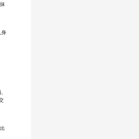
涂抹
人身
码、
交
演出