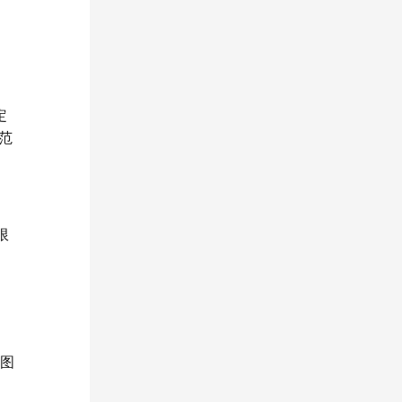
定
范
限
于图