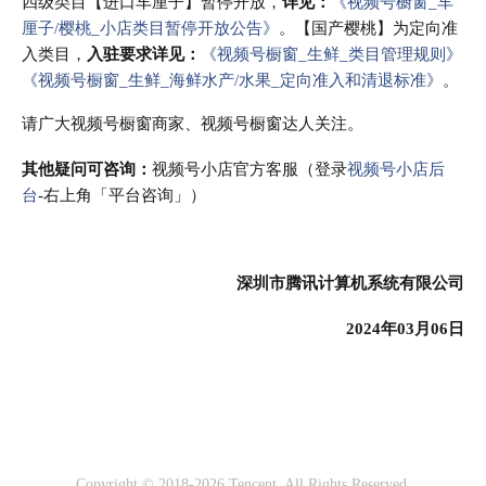
四级类目【进口车厘子】暂停开放，
详见：
《视频号橱窗_车
厘子/樱桃_小店类目暂停开放公告》
。【国产樱桃】为定向准
入类目，
入驻要求详见：
《视频号橱窗_生鲜_类目管理规则》
《视频号橱窗_生鲜_海鲜水产/水果_定向准入和清退标准》
。
请广大视频号橱窗商家、视频号橱窗达人关注。
其他疑问可咨询：
视频号小店官方客服（登录
视频号小店后
台
-右上角「平台咨询」）
深圳市腾讯计算机系统有限公司
2024年03月06日
Copyright © 2018-2026 Tencent. All Rights Reserved.