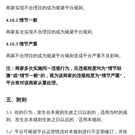
商家实现不合理目的或为规避平台规则。
4.10.2 情节一般
商家多次实现不合理目的或为规避平台规则。
4.10.3 情节严重
商家不合理目的或为规避平台规则造成平台严重不良影响。
注：商家多次实施同一违规行为，且违规程度均为“情节轻
微”或“情节一般”的，视为该商家的违规程度为“情节严重”，
平台将对该商家从重处理。
五、附则
5.1 你的行为，发生在本规则生效之日以前的，适用当时的规
则。发生在本规则生效之日以后的，适用本规则。
5.2 平台可根据平台运营情况对本规则进行不定期修订，并依