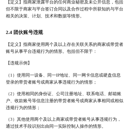
【定义】指商家泄露平台的任何商业秘密及未公开信息，包括
但不限于商家与平台签订合同以及合作过程中所获知的与平台
相关的决策、计划、技术和数据等情形。
2.4 团伙账号违规
【定义】指商家使用两个及以上存在关联关系的商家或带货者
账号从事平台违规行为的情形。包括但不限于：
【违规示例】
（1）使用同一设备、同一IP地址、同一网卡信息或硬盘信息
登录的带货者账号或商家从事违规行为的情形；
（2）使用相同的身份证、公司注册地址、联系电话、邮箱账
户、收款账号等信息注册的带货者账号或商家从事相同或相似
违规行为的情形；
（3）其他使用两个及以上商家或带货者账号从事违规行为，
通过技术手段识别出由同一实际控制人操作的情形。