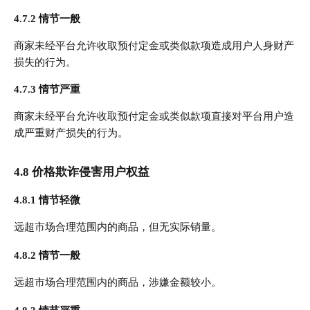
4.7.2 情节一般
商家未经平台允许收取预付定金或类似款项造成用户人身财产
损失的行为。
4.7.3 情节严重
商家未经平台允许收取预付定金或类似款项直接对平台用户造
成严重财产损失的行为。
4.8 价格欺诈侵害用户权益
4.8.1 情节轻微
远超市场合理范围内的商品，但无实际销量。
4.8.2 情节一般
远超市场合理范围内的商品，涉嫌金额较小。