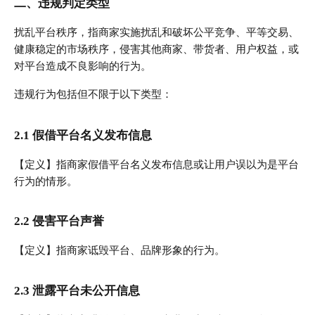
二、违规判定类型
扰乱平台秩序，指商家实施扰乱和破坏公平竞争、平等交易、
健康稳定的市场秩序，侵害其他商家、带货者、用户权益，或
对平台造成不良影响的行为。
违规行为包括但不限于以下类型：
2.1 假借平台名义发布信息
【定义】指商家假借平台名义发布信息或让用户误以为是平台
行为的情形。
2.2 侵害平台声誉
【定义】指商家诋毁平台、品牌形象的行为。
2.3 泄露平台未公开信息