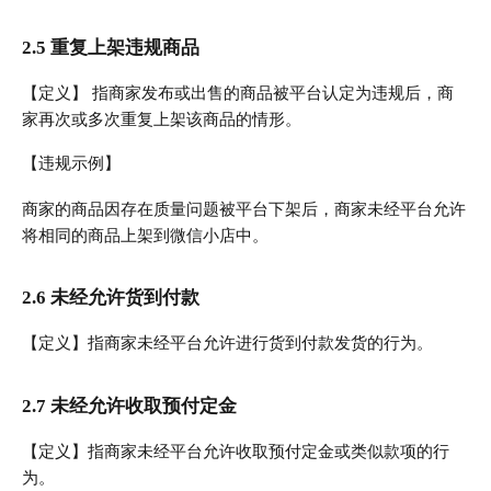
2.5 重复上架违规商品
【定义】 指商家发布或出售的商品被平台认定为违规后，商
家再次或多次重复上架该商品的情形。
【违规示例】
商家的商品因存在质量问题被平台下架后，商家未经平台允许
将相同的商品上架到微信小店中。
2.6 未经允许货到付款
【定义】指商家未经平台允许进行货到付款发货的行为。
2.7 未经允许收取预付定金
【定义】指商家未经平台允许收取预付定金或类似款项的行
为。