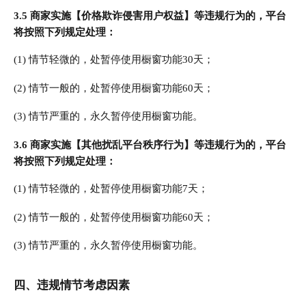
3.5 商家实施【价格欺诈侵害用户权益】等违规行为的，平台
将按照下列规定处理：
(1) 情节轻微的，处暂停使用橱窗功能30天；
(2) 情节一般的，处暂停使用橱窗功能60天；
(3) 情节严重的，永久暂停使用橱窗功能。
3.6 商家实施【其他扰乱平台秩序行为】等违规行为的，平台
将按照下列规定处理：
(1) 情节轻微的，处暂停使用橱窗功能7天；
(2) 情节一般的，处暂停使用橱窗功能60天；
(3) 情节严重的，永久暂停使用橱窗功能。
四、违规情节考虑因素