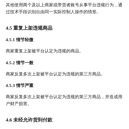
其他使用两个及以上商家或带货者账号从事平台违规行为，通
过技术手段识别出由同一实际控制人操作的情形。
4.5 重复上架违规商品
4.5.1 情节轻微
商家重复上架被平台认定为违规的商品。
4.5.2 情节一般
商家反复多次上架被平台认定为违规的第三方商品。
4.5.3 情节严重
商家反复多次上架被平台认定为违规的第三方商品，并造成用
户财产损害。
4.6 未经允许货到付款