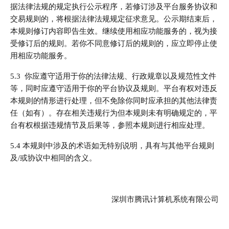
据法律法规的规定执行公示程序，若修订涉及平台服务协议和
交易规则的，将根据法律法规规定征求意见。公示期结束后，
本规则修订内容即告生效。继续使用相应功能服务的，视为接
受修订后的规则。若你不同意修订后的规则的，应立即停止使
用相应功能服务。
5.3 你应遵守适用于你的法律法规、行政规章以及规范性文件
等，同时应遵守适用于你的平台协议及规则。平台有权对违反
本规则的情形进行处理，但不免除你同时应承担的其他法律责
任（如有）。存在相关违规行为但本规则未有明确规定的，平
台有权根据违规情节及后果等，参照本规则进行相应处理。
5.4 本规则中涉及的术语如无特别说明，具有与其他平台规则
及/或协议中相同的含义。
深圳市腾讯计算机系统有限公司